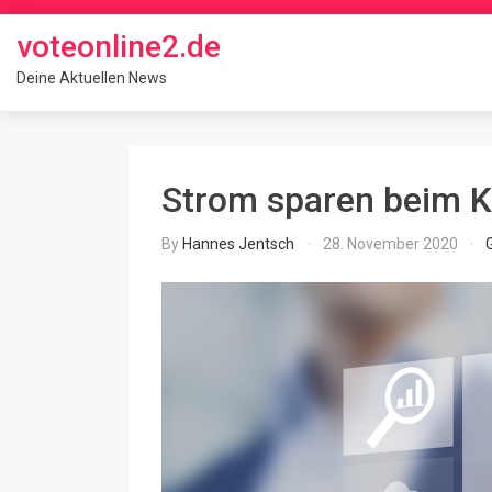
Skip
to
voteonline2.de
content
Deine Aktuellen News
Strom sparen beim 
By
Hannes Jentsch
28. November 2020